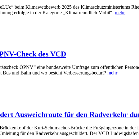
edeLUc“ beim Klimawettbewerb 2025 des Klimaschutzministeriums Rhei
hnung erfolgte in der Kategorie „Klimafreundlich Mobil“.
mehr
ÖPNV-Check des VCD
tätscheck ÖPNV“ eine bundesweite Umfrage zum öffentlichen Persone
s mit Bus und Bahn und wo besteht Verbesserungsbedarf?
mehr
dert Ausweichroute für den Radverkehr du
 Brückenkopf der Kurt-Schumacher-Brücke die Fußgängerzone in der Pr
als Umleitung für den Radverkehr ausgeschildert. Der VCD Ludwigshafen