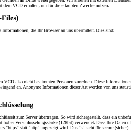
n Gründen an Dritte weitergegeben. Wir arbeiten mit externen Dienstle
t dem VCD erhalten, nur für die erlaubten Zwecke nutzen.
Files)
Informationen, die Ihr Browser an uns übermittelt. Dies sind:
n VCD also nicht bestimmten Personen zuordnen. Diese Informationen 
zwingend an. Anonyme Informationen dieser Art werden von uns statistis
chlüsselung
lüsselt zum Server übertragen. So wird sichergestellt, dass ein unbef
mit hoher Verschlüsselungsstärke (128bit) verwendet. Dass Ihre Daten ü
"https" statt "http" angezeigt wird. Das "s" steht für secure (sicher).