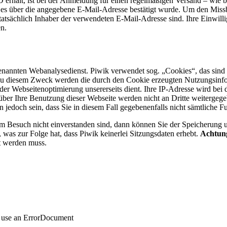
rhält, ist bei der Anmeldung für einen regelmäßigen Versand – wie 
nn es über die angegebene E-Mail-Adresse bestätigt wurde. Um den Mi
tatsächlich Inhaber der verwendeten E-Mail-Adresse sind. Ihre Einwil
n.
enannten Webanalysedienst. Piwik verwendet sog. „Cookies“, das sind 
Zu diesem Zweck werden die durch den Cookie erzeugten Nutzungsinfor
 Webseitenoptimierung unsererseits dient. Ihre IP-Adresse wird bei di
über Ihre Benutzung dieser Webseite werden nicht an Dritte weitergeg
 jedoch sein, dass Sie in diesem Fall gegebenenfalls nicht sämtliche 
m Besuch nicht ein­ver­stan­den sind, dann kön­nen Sie der Spei­che­rung 
s zur Folge hat, dass Piwik kei­ner­lei Sit­zungs­da­ten erhebt.
Achtun
rt werden muss.