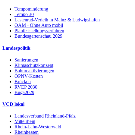
Tempominderung
Tempo 30
Lastenrad-Verleih in Mainz & Ludwigshafen
OAM - Ohne Auto mobil
Planfeststellungsverfahren
Bundesgartenschau 2029
Landespolitik
Sanierungen
Klimaschutzkonzept
Bahnreaktivierungen
ÖPNV-Kosten
Brücken
RVEP 2030
Buga2029
VCD lokal
Landesverband Rheinland-Pfalz
Mittelrhein
Rhein-Lahn-Westerwald
Rheinhessen