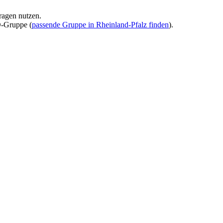
ragen nutzen.
D-Gruppe (
passende Gruppe in Rheinland-Pfalz finden
).