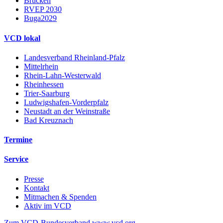
Brücken
RVEP 2030
Buga2029
VCD lokal
Landesverband Rheinland-Pfalz
Mittelrhein
Rhein-Lahn-Westerwald
Rheinhessen
Trier-Saarburg
Ludwigshafen-Vorderpfalz
Neustadt an der Weinstraße
Bad Kreuznach
Termine
Service
Presse
Kontakt
Mitmachen & Spenden
Aktiv im VCD
Zum VCD-Bundesverband www.vcd.org