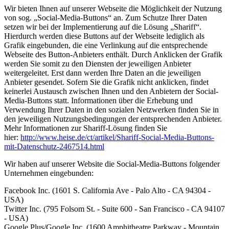
Wir bieten Ihnen auf unserer Webseite die Möglichkeit der Nutzung
von sog. „Social-Media-Buttons“ an. Zum Schutze Ihrer Daten
setzen wir bei der Implementierung auf die Lösung „Shariff“.
Hierdurch werden diese Buttons auf der Webseite lediglich als
Grafik eingebunden, die eine Verlinkung auf die entsprechende
Webseite des Button-Anbieters enthält. Durch Anklicken der Grafik
werden Sie somit zu den Diensten der jeweiligen Anbieter
weitergeleitet. Erst dann werden Ihre Daten an die jeweiligen
Anbieter gesendet. Sofern Sie die Grafik nicht anklicken, findet
keinerlei Austausch zwischen Ihnen und den Anbietern der Social-
Media-Buttons statt. Informationen über die Erhebung und
Verwendung Ihrer Daten in den sozialen Netzwerken finden Sie in
den jeweiligen Nutzungsbedingungen der entsprechenden Anbieter.
Mehr Informationen zur Shariff-Lösung finden Sie
hier:
http://www.heise.de/ct/artikel/Shariff-Social-Media-Buttons-
mit-Datenschutz-2467514.html
Wir haben auf unserer Website die Social-Media-Buttons folgender
Unternehmen eingebunden:
Facebook Inc. (1601 S. California Ave - Palo Alto - CA 94304 -
USA)
Twitter Inc. (795 Folsom St. - Suite 600 - San Francisco - CA 94107
- USA)
Google Plus/Google Inc. (1600 Amphitheatre Parkway - Mountain