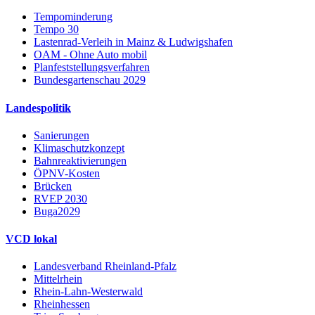
Tempominderung
Tempo 30
Lastenrad-Verleih in Mainz & Ludwigshafen
OAM - Ohne Auto mobil
Planfeststellungsverfahren
Bundesgartenschau 2029
Landespolitik
Sanierungen
Klimaschutzkonzept
Bahnreaktivierungen
ÖPNV-Kosten
Brücken
RVEP 2030
Buga2029
VCD lokal
Landesverband Rheinland-Pfalz
Mittelrhein
Rhein-Lahn-Westerwald
Rheinhessen