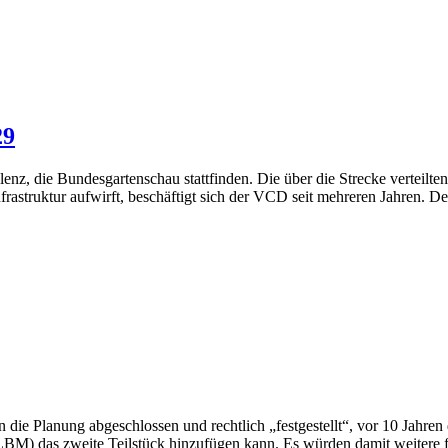
29
z, die Bundesgartenschau stattfinden. Die über die Strecke verteilten 
nfrastruktur aufwirft, beschäftigt sich der VCD seit mehreren Jahren. 
ie Planung abgeschlossen und rechtlich „festgestellt“, vor 10 Jahren der
 (LBM) das zweite Teilstück hinzufügen kann. Es würden damit weitere 