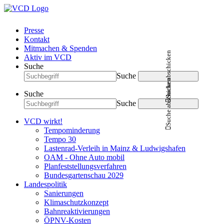
Presse
Kontakt
Mitmachen & Spenden
Suche abschicken
Aktiv im VCD
Suche
Suche
Suche abschicken
Suche
Suche
VCD wirkt!
Tempominderung
Tempo 30
Lastenrad-Verleih in Mainz & Ludwigshafen
OAM - Ohne Auto mobil
Planfeststellungsverfahren
Bundesgartenschau 2029
Landespolitik
Sanierungen
Klimaschutzkonzept
Bahnreaktivierungen
ÖPNV-Kosten