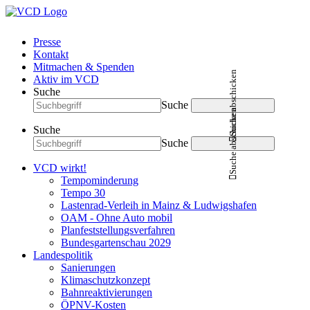
Presse
Kontakt
Mitmachen & Spenden
Suche abschicken
Aktiv im VCD
Suche
Suche
Suche abschicken
Suche
Suche
VCD wirkt!
Tempominderung
Tempo 30
Lastenrad-Verleih in Mainz & Ludwigshafen
OAM - Ohne Auto mobil
Planfeststellungsverfahren
Bundesgartenschau 2029
Landespolitik
Sanierungen
Klimaschutzkonzept
Bahnreaktivierungen
ÖPNV-Kosten