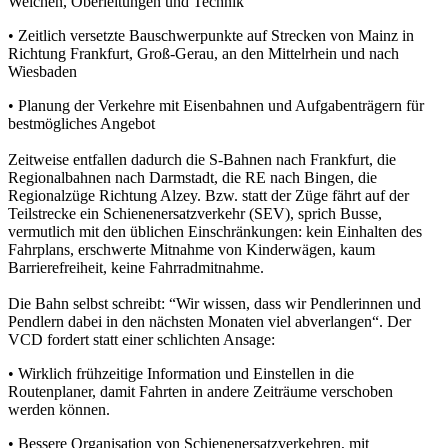
Weichen, Oberleitungen und Technik
• Zeitlich versetzte Bauschwerpunkte auf Strecken von Mainz in
Richtung Frankfurt, Groß-Gerau, an den Mittelrhein und nach
Wiesbaden
• Planung der Verkehre mit Eisenbahnen und Aufgabenträgern für
bestmögliches Angebot
Zeitweise entfallen dadurch die S-Bahnen nach Frankfurt, die
Regionalbahnen nach Darmstadt, die RE nach Bingen, die
Regionalzüge Richtung Alzey. Bzw. statt der Züge fährt auf der
Teilstrecke ein Schienenersatzverkehr (SEV), sprich Busse,
vermutlich mit den üblichen Einschränkungen: kein Einhalten des
Fahrplans, erschwerte Mitnahme von Kinderwägen, kaum
Barrierefreiheit, keine Fahrradmitnahme.
Die Bahn selbst schreibt: “Wir wissen, dass wir Pendlerinnen und
Pendlern dabei in den nächsten Monaten viel abverlangen“. Der
VCD fordert statt einer schlichten Ansage:
• Wirklich frühzeitige Information und Einstellen in die
Routenplaner, damit Fahrten in andere Zeiträume verschoben
werden können.
• Bessere Organisation von Schienenersatzverkehren, mit