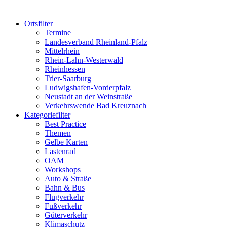
Ortsfilter
Termine
Landesverband Rheinland-Pfalz
Mittelrhein
Rhein-Lahn-Westerwald
Rheinhessen
Trier-Saarburg
Ludwigshafen-Vorderpfalz
Neustadt an der Weinstraße
Verkehrswende Bad Kreuznach
Kategoriefilter
Best Practice
Themen
Gelbe Karten
Lastenrad
OAM
Workshops
Auto & Straße
Bahn & Bus
Flugverkehr
Fußverkehr
Güterverkehr
Klimaschutz