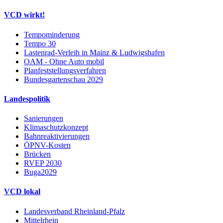
VCD wirkt!
Tempominderung
Tempo 30
Lastenrad-Verleih in Mainz & Ludwigshafen
OAM - Ohne Auto mobil
Planfeststellungsverfahren
Bundesgartenschau 2029
Landespolitik
Sanierungen
Klimaschutzkonzept
Bahnreaktivierungen
ÖPNV-Kosten
Brücken
RVEP 2030
Buga2029
VCD lokal
Landesverband Rheinland-Pfalz
Mittelrhein