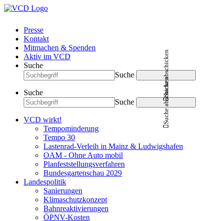
Presse
Kontakt
Mitmachen & Spenden
Suche abschicken
Aktiv im VCD
Suche
Suche
Suche abschicken
Suche
Suche
VCD wirkt!
Tempominderung
Tempo 30
Lastenrad-Verleih in Mainz & Ludwigshafen
OAM - Ohne Auto mobil
Planfeststellungsverfahren
Bundesgartenschau 2029
Landespolitik
Sanierungen
Klimaschutzkonzept
Bahnreaktivierungen
ÖPNV-Kosten