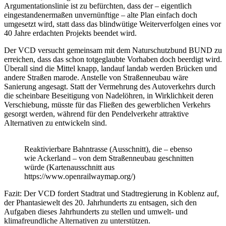
Argumentationslinie ist zu befürchten, dass der – eigentlich
eingestandenermaßen unvernünftige – alte Plan einfach doch
umgesetzt wird, statt dass das blindwütige Weiterverfolgen eines vor
40 Jahre erdachten Projekts beendet wird.
Der VCD versucht gemeinsam mit dem Naturschutzbund BUND zu
erreichen, dass das schon totgeglaubte Vorhaben doch beerdigt wird.
Überall sind die Mittel knapp, landauf landab werden Brücken und
andere Straßen marode. Anstelle von Straßenneubau wäre
Sanierung angesagt. Statt der Vermehrung des Autoverkehrs durch
die scheinbare Beseitigung von Nadelöhren, in Wirklichkeit deren
Verschiebung, müsste für das Fließen des gewerblichen Verkehrs
gesorgt werden, während für den Pendelverkehr attraktive
Alternativen zu entwickeln sind.
Reaktivierbare Bahntrasse (Ausschnitt), die – ebenso
wie Ackerland – von dem Straßenneubau geschnitten
würde (Kartenausschnitt aus
https://www.openrailwaymap.org/)
Fazit: Der VCD fordert Stadtrat und Stadtregierung in Koblenz auf,
der Phantasiewelt des 20. Jahrhunderts zu entsagen, sich den
Aufgaben dieses Jahrhunderts zu stellen und umwelt- und
klimafreundliche Alternativen zu unterstützen.