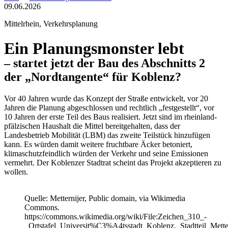
09.06.2026
Mittelrhein, Verkehrsplanung
Ein Planungsmonster lebt
– startet jetzt der Bau des Abschnitts 2
der „Nordtangente“ für Koblenz?
Vor 40 Jahren wurde das Konzept der Straße entwickelt, vor 20
Jahren die Planung abgeschlossen und rechtlich „festgestellt“, vor
10 Jahren der erste Teil des Baus realisiert. Jetzt sind im rheinland-
pfälzischen Haushalt die Mittel bereitgehalten, dass der
Landesbetrieb Mobilität (LBM) das zweite Teilstück hinzufügen
kann. Es würden damit weitere fruchtbare Äcker betoniert,
klimaschutzfeindlich würden der Verkehr und seine Emissionen
vermehrt. Der Koblenzer Stadtrat scheint das Projekt akzeptieren zu
wollen.
Quelle: Metternijer, Public domain, via Wikimedia
Commons.
https://commons.wikimedia.org/wiki/File:Zeichen_310_-
_Ortstafel_Universit%C3%A4tsstadt_Koblenz,_Stadtteil_Mette