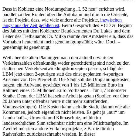
Dass in Koblenz eine Nordumgehung „L 52 neu“ errichtet wird,
parallel zu den Routen über die Autobahn und durch die Ortsteile,
ist ein Projekt, dass, wie viele andere alte Projekte,
inzwischen
längst aus der Zeit gefallen ist
. Beim Gespräch des VCD zu Beginn
des Jahres mit dem Koblenzer Baudezernenten Dr. Lukas und dem
Leiter des Tiefbauamts Dr. Mifka räumte der Amtsleiter ein, dass das
Vorhaben heute nicht mehr genehmigungsfähig wäre. Doch –
genehmigt ist genehmigt.
Weil aber die alten Planungen nach den aktuell erwarteten
Verkehrszahlen offenkundig weder gerechtfertigt sind noch zu den
städtischen Verkehrsentwicklungskonzepten passen, schlägt der
LBM jetzt einen 2-spurigen statt des einst geplanten 4-spurigen
Ausbaus vor. Der Pferdefuß: Die Stadt soll die Umplanungskosten
tragen, ein Aufwand geschätzt von 1 bis 1,5 Millionen Euro im
Rahmen eines 15-Millionen-Euro-Vorhabens – für 1,7 Kilometer
Straße. Denn der LBM hat seine Arbeit ja getan (Spoiler: vor über
20 Jahren unter offenbar heute nicht mehr zutreffenden
Voraussetzungen). Die Kosten kann sich die Stadt, klamm wie alle
Kommunen, jedoch eigentlich nicht leisten. Es geht ja „nur“ um
Landschafts-, Umwelt- und Klimaschutz, mithin im
landesrechtlichen Sinn scheinbar nicht um eine Pflichtaufgabe. Im
Zweifel müssten andere Verkehrsprojekte, z.B. die für den
Radverkehr, zurückgeschraubt werden. In dieser