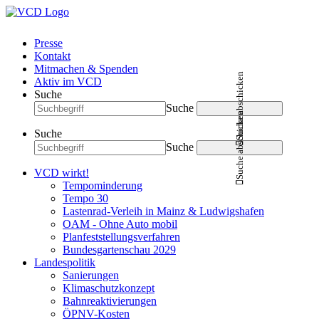
Presse
Kontakt
Mitmachen & Spenden
Suche abschicken
Aktiv im VCD
Suche
Suche
Suche abschicken
Suche
Suche
VCD wirkt!
Tempominderung
Tempo 30
Lastenrad-Verleih in Mainz & Ludwigshafen
OAM - Ohne Auto mobil
Planfeststellungsverfahren
Bundesgartenschau 2029
Landespolitik
Sanierungen
Klimaschutzkonzept
Bahnreaktivierungen
ÖPNV-Kosten