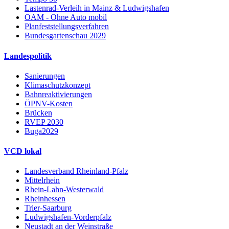
Lastenrad-Verleih in Mainz & Ludwigshafen
OAM - Ohne Auto mobil
Planfeststellungsverfahren
Bundesgartenschau 2029
Landespolitik
Sanierungen
Klimaschutzkonzept
Bahnreaktivierungen
ÖPNV-Kosten
Brücken
RVEP 2030
Buga2029
VCD lokal
Landesverband Rheinland-Pfalz
Mittelrhein
Rhein-Lahn-Westerwald
Rheinhessen
Trier-Saarburg
Ludwigshafen-Vorderpfalz
Neustadt an der Weinstraße