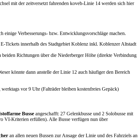
sel mit der zeitversetzt fahrenden koveb-Linie 14 werden sich hier
ch einige Verbesserungs- bzw. Entwicklungsvorschläge machen.
E-Tickets innerhalb des Stadtgebiet Koblenz inkl. Koblenzer Altstadt
n beiden Richtungen über die Niederberger Höhe (direkte Verbindung
eser könnte dann anstelle der Linie 12 auch häufiger den Bereich
erktags vor 9 Uhr (Falträder bleiben kostenfreies Gepäck)
adstoffarme Busse
angeschafft: 27 Gelenkbusse und 2 Solobusse mit
o VI-Kriterien erfüllen). Alle Busse verfügen nun über
cher
an allen neuen Bussen zur Ansage der Linie und des Fahrziels an