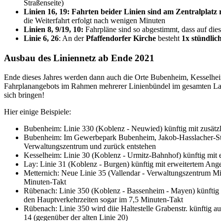
Straßenseite)
Linien 16, 19: Fahrten beider Linien sind am Zentralplat
die Weiterfahrt erfolgt nach wenigen Minuten
Linien 8, 9/19, 10:
Fahrpläne sind so abgestimmt, dass auf die
Linie 6, 26
: An der
Pfaffendorfer Kirche
besteht
1x stündlic
Ausbau des Liniennetz ab Ende 2021
Ende dieses Jahres werden dann auch die Orte Bubenheim, Kesselheim
Fahrplanangebots im Rahmen mehrerer Linienbündel im gesamten La
sich bringen!
Hier einige Beispiele:
Bubenheim: Linie 330 (Koblenz - Neuwied) künftig mit zusätzl
Bubenheim: Im Gewerbepark Bubenheim, Jakob-Hasslacher-Str.
Verwaltungszentrum und zurück entstehen
Kesselheim: Linie 30 (Koblenz - Urmitz-Bahnhof) künftig mit 
Lay: Linie 31 (Koblenz - Burgen) künftig mit erweitertem Ange
Metternich: Neue Linie 35 (Vallendar - Verwaltungszentrum Mi
Minuten-Takt
Rübenach: Linie 350 (Koblenz - Bassenheim - Mayen) künftig m
den Hauptverkehrzeiten sogar im 7,5 Minuten-Takt
Rübenach: Linie 350 wird diie Haltestelle Grabenstr. künftig a
14 (gegenüber der alten Linie 20)