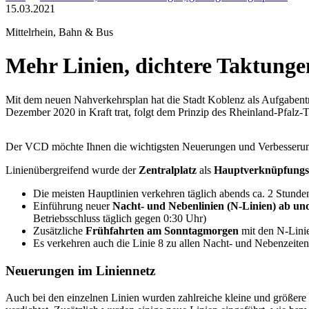
15.03.2021
Mittelrhein, Bahn & Bus
Mehr Linien, dichtere Taktungen
Mit dem neuen Nahverkehrsplan hat die Stadt Koblenz als Aufgabent
Dezember 2020 in Kraft trat, folgt dem Prinzip des Rheinland-Pfalz-T
Der VCD möchte Ihnen die wichtigsten Neuerungen und Verbesserunge
Linienübergreifend wurde der
Zentralplatz
als
Hauptverknüpfung
Die meisten Hauptlinien verkehren täglich abends ca. 2 Stunde
Einführung neuer
Nacht- und Nebenlinien (N-Linien) ab und
Betriebsschluss täglich gegen 0:30 Uhr)
Zusätzliche
Frühfahrten am Sonntagmorgen
mit den N-Linie
Es verkehren auch die Linie 8 zu allen Nacht- und Nebenzeite
Neuerungen im Liniennetz
Auch bei den einzelnen Linien wurden zahlreiche kleine und größere 