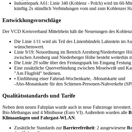
Industriepark A61: Linie 340 (Koblenz - Polch) wird im 60-Mi
künftig 2x stündlich Verbindungen vom und zum Koblenzer H
Entwicklungsvorschläge
Der VCD Kreisverband Mittelrhein hält die Neuerungen des Koblenze
Die Linie 1/11
wird als Teil des Linienbündels Lahnstein im A
wünschenswert.
Linie 9/19: Neuordnung im Bereich Arenberg/Niederberger Höhe
zwischen Arenberg und Niederberger Höhe besteht weiterhin mi
Die Linie 29 sollte über den Festungspark bis Eingang Festung
Eine zusätzliche Querverbindung zwischen Moselweiß und Kartha
"Am Flugfeld" bedienen.
• Einführung einer Fahrrad-Wochenkarte, -Monatskarte und
-Abo-Monatskarte für den Schienen-Personen-Nahverkehr (SPNV
Qualitätsstandards und Tarife
Neben dem neuen Fahrplan wurde auch in neue Fahrzeuge investiert
Bio-Methangas und 4 Minibusse (Euro VI). Außerdem wurden alle
B
Klimaanlagen und Fahrgast-WLAN
.
Zusätzliche Standards zur
Barrierefreiheit
: 2 ausgewiesene
Ro