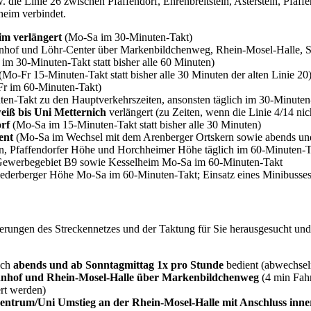
. die Linie 26 zwischen Pfaffendorf, Ehrenbreitstein, Asterstein, Pfa
eim verbindet.
im verlängert
(Mo-Sa im 30-Minuten-Takt)
of und Löhr-Center über Markenbildchenweg, Rhein-Mosel-Halle, Stad
 im 30-Minuten-Takt statt bisher alle 60 Minuten)
(Mo-Fr 15-Minuten-Takt statt bisher alle 30 Minuten der alten Linie 20
Fr im 60-Minuten-Takt)
n-Takt zu den Hauptverkehrszeiten, ansonsten täglich im 30-Minuten-Ta
iß bis Uni Metternich
verlängert (zu Zeiten, wenn die Linie 4/14 nich
rf
(Mo-Sa im 15-Minuten-Takt statt bisher alle 30 Minuten)
ent
(Mo-Sa im Wechsel mit dem Arenberger Ortskern sowie abends und 
tein, Pfaffendorfer Höhe und Horchheimer Höhe täglich im 60-Minuten-T
Gewerbegebiet B9 sowie Kesselheim Mo-Sa im 60-Minuten-Takt
iederberger Höhe Mo-Sa im 60-Minuten-Takt; Einsatz eines Minibusses
rungen des Streckennetzes und der Taktung für Sie herausgesucht un
uch
abends und ab Sonntagmittag 1x pro Stunde
bedient (abwechse
ahnhof und Rhein-Mosel-Halle über Markenbildchenweg
(4 min Fahr
ert werden)
ngszentrum/Uni Umstieg an der Rhein-Mosel-Halle mit Anschluss in