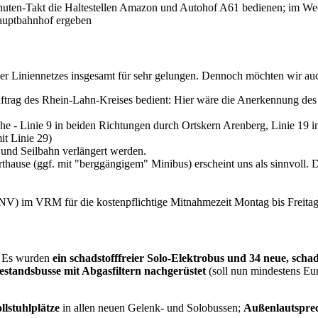
nuten-Takt die Haltestellen Amazon und Autohof A61 bedienen; im Wech
auptbahnhof ergeben
r Liniennetzes insgesamt für sehr gelungen. Dennoch möchten wir au
uftrag des Rhein-Lahn-Kreises bedient: Hier wäre die Anerkennung des 
 - Linie 9 in beiden Richtungen durch Ortskern Arenberg, Linie 19 i
t Linie 29)
 und Seilbahn verlängert werden.
use (ggf. mit "berggängigem" Minibus) erscheint uns als sinnvoll. Di
) im VRM für die kostenpflichtige Mitnahmezeit Montag bis Freitag w
. Es wurden
ein schadstofffreier Solo-Elektrobus und 34 neue, sch
estandsbusse mit Abgasfiltern nachgerüstet
(soll nun mindestens Eur
llstuhlplätze
in allen neuen Gelenk- und Solobussen;
Außenlautspre