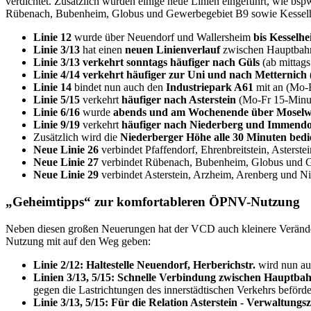
verdichtet.
Zusätzlich wurden einige neue Linien eingeführt, wie bspw
Rübenach, Bubenheim, Globus und Gewerbegebiet B9 sowie Kesselh
Linie 12
wurde über Neuendorf und Wallersheim
bis Kesselhe
Linie 3/13
hat einen
neuen Linienverlauf
zwischen Hauptbahnh
Linie 3/13 verkehrt sonntags häufiger nach Güls
(ab mittags
Linie 4/14 verkehrt häufiger zur Uni und nach Metternich
Linie 14
bindet nun auch den
Industriepark A61
mit an (Mo-
Linie 5/15
verkehrt
häufiger nach Asterstein
(Mo-Fr 15-Minute
Linie 6/16
wurde
abends und am Wochenende über Moselwe
Linie 9/19
verkehrt
häufiger nach Niederberg und Immendo
Zusätzlich wird die
Niederberger Höhe alle 30 Minuten bedi
Neue Linie 26
verbindet Pfaffendorf, Ehrenbreitstein, Asters
Neue Linie 27
verbindet Rübenach, Bubenheim, Globus und 
Neue Linie 29
verbindet Asterstein, Arzheim, Arenberg und N
„Geheimtipps“ zur komfortableren ÖPNV-Nutzung
Neben diesen großen Neuerungen hat der VCD auch kleinere Verände
Nutzung mit auf den Weg geben:
Linie 2/12:
Haltestelle Neuendorf, Herberichstr.
wird nun a
Linien 3/13, 5/15: Schnelle Verbindung zwischen Hauptb
gegen die Lastrichtungen des innerstädtischen Verkehrs beförd
Linie 3/13, 5/15: Für die Relation Asterstein - Verwaltu