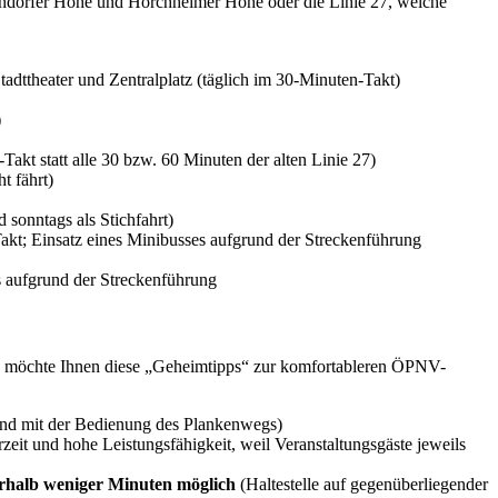
ffendorfer Höhe und Horchheimer Höhe oder die Linie 27, welche
ttheater und Zentralplatz (täglich im 30-Minuten-Takt)
)
kt statt alle 30 bzw. 60 Minuten der alten Linie 27)
t fährt)
sonntags als Stichfahrt)
akt; Einsatz eines Minibusses aufgrund der Streckenführung
 aufgrund der Streckenführung
d möchte Ihnen diese „Geheimtipps“ zur komfortableren ÖPNV-
lnd mit der Bedienung des Plankenwegs)
zeit und hohe Leistungsfähigkeit, weil Veranstaltungsgäste jeweils
nerhalb weniger Minuten möglich
(Haltestelle auf gegenüberliegender