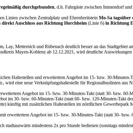
z regelmäßig durchgebunden
, d.h. Fahrgäste zwischen Immendorf und
sen Linien zwischen Zentralplatz und Ehrenbreitstein
Mo-Sa tagsüber c
h direkt Anschluss aus Richtung Horchheim
(Linie 6)
in Richtung E
, Lay, Metternich und Rübenach deutlich besser an das Stadtgebiet an
ndkreis Mayen-Koblenz ab 12.12.2021, wird deutliche Auswirkungen 
ichen Haltestellen und erweitertem Angebot im 15- bzw. 30-Minuten-Ta
, wird eine neue Verknüpfungshaltestelle für Regionalbuslinien aus
erweitertem Angebot im 15- bzw. 30-Minuten-Takt (statt 30- bzw. 60-M
bot im 30- bzw. 60-Minuten-Takt (statt 60- bzw. 120-Minuten-Takt der
tte) künftig mit zusätzlichen Haltestellen im nördlichen Gewerbepar
it erweitertem Angebot im 15- bzw. 30-Minuten-Takt (statt 30- bzw. 6
uch stadtauswärts mindestens 2x pro Stunde bedienen (sonntags mindeste