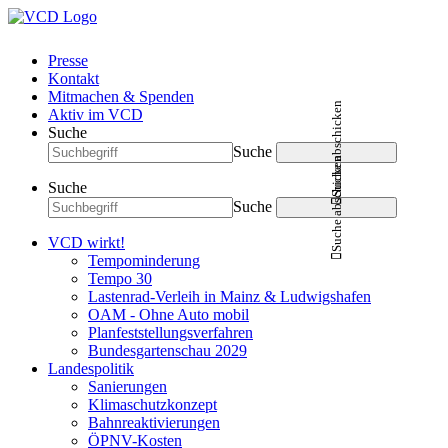
Presse
Kontakt
Mitmachen & Spenden
Suche abschicken
Aktiv im VCD
Suche
Suche
Suche abschicken
Suche
Suche
VCD wirkt!
Tempominderung
Tempo 30
Lastenrad-Verleih in Mainz & Ludwigshafen
OAM - Ohne Auto mobil
Planfeststellungsverfahren
Bundesgartenschau 2029
Landespolitik
Sanierungen
Klimaschutzkonzept
Bahnreaktivierungen
ÖPNV-Kosten