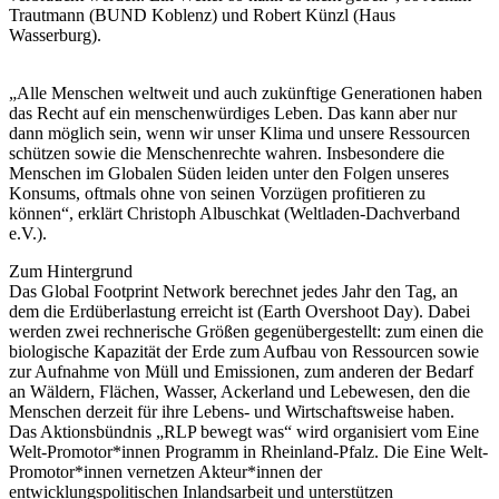
Trautmann (BUND Koblenz) und Robert Künzl (Haus
Wasserburg).
„Alle Menschen weltweit und auch zukünftige Generationen haben
das Recht auf ein menschenwürdiges Leben. Das kann aber nur
dann möglich sein, wenn wir unser Klima und unsere Ressourcen
schützen sowie die Menschenrechte wahren. Insbesondere die
Menschen im Globalen Süden leiden unter den Folgen unseres
Konsums, oftmals ohne von seinen Vorzügen profitieren zu
können“, erklärt Christoph Albuschkat (Weltladen-Dachverband
e.V.).
Zum Hintergrund
Das Global Footprint Network berechnet jedes Jahr den Tag, an
dem die Erdüberlastung erreicht ist (Earth Overshoot Day). Dabei
werden zwei rechnerische Größen gegenübergestellt: zum einen die
biologische Kapazität der Erde zum Aufbau von Ressourcen sowie
zur Aufnahme von Müll und Emissionen, zum anderen der Bedarf
an Wäldern, Flächen, Wasser, Ackerland und Lebewesen, den die
Menschen derzeit für ihre Lebens- und Wirtschaftsweise haben.
Das Aktionsbündnis „RLP bewegt was“ wird organisiert vom Eine
Welt-Promotor*innen Programm in Rheinland-Pfalz. Die Eine Welt-
Promotor*innen vernetzen Akteur*innen der
entwicklungspolitischen Inlandsarbeit und unterstützen