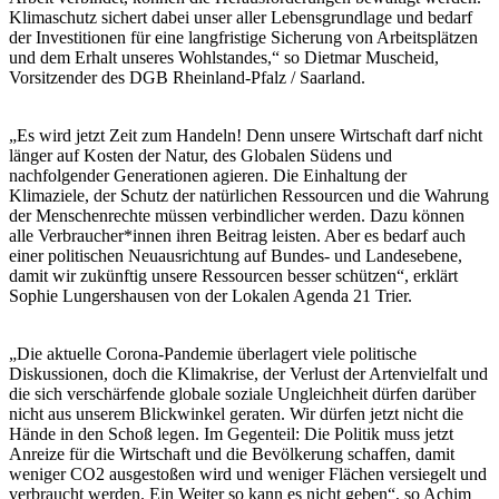
Klimaschutz sichert dabei unser aller Lebensgrundlage und bedarf
der Investitionen für eine langfristige Sicherung von Arbeitsplätzen
und dem Erhalt unseres Wohlstandes,“ so Dietmar Muscheid,
Vorsitzender des DGB Rheinland-Pfalz / Saarland.
„Es wird jetzt Zeit zum Handeln! Denn unsere Wirtschaft darf nicht
länger auf Kosten der Natur, des Globalen Südens und
nachfolgender Generationen agieren. Die Einhaltung der
Klimaziele, der Schutz der natürlichen Ressourcen und die Wahrung
der Menschenrechte müssen verbindlicher werden. Dazu können
alle Verbraucher*innen ihren Beitrag leisten. Aber es bedarf auch
einer politischen Neuausrichtung auf Bundes- und Landesebene,
damit wir zukünftig unsere Ressourcen besser schützen“, erklärt
Sophie Lungershausen von der Lokalen Agenda 21 Trier.
„Die aktuelle Corona-Pandemie überlagert viele politische
Diskussionen, doch die Klimakrise, der Verlust der Artenvielfalt und
die sich verschärfende globale soziale Ungleichheit dürfen darüber
nicht aus unserem Blickwinkel geraten. Wir dürfen jetzt nicht die
Hände in den Schoß legen. Im Gegenteil: Die Politik muss jetzt
Anreize für die Wirtschaft und die Bevölkerung schaffen, damit
weniger CO2 ausgestoßen wird und weniger Flächen versiegelt und
verbraucht werden. Ein Weiter so kann es nicht geben“, so Achim