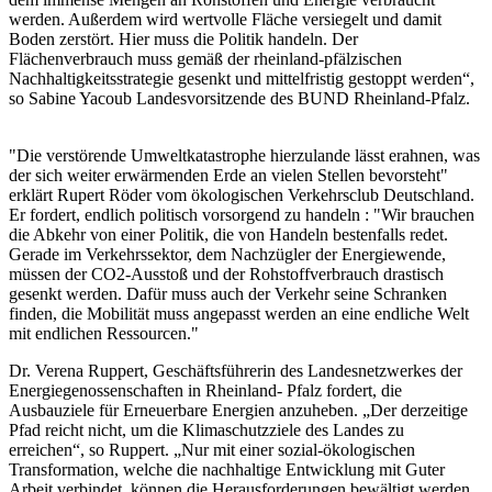
werden. Außerdem wird wertvolle Fläche versiegelt und damit
Boden zerstört. Hier muss die Politik handeln. Der
Flächenverbrauch muss gemäß der rheinland-pfälzischen
Nachhaltigkeitsstrategie gesenkt und mittelfristig gestoppt werden“,
so Sabine Yacoub Landesvorsitzende des BUND Rheinland-Pfalz.
"Die verstörende Umweltkatastrophe hierzulande lässt erahnen, was
der sich weiter erwärmenden Erde an vielen Stellen bevorsteht"
erklärt Rupert Röder vom ökologischen Verkehrsclub Deutschland.
Er fordert, endlich politisch vorsorgend zu handeln : "Wir brauchen
die Abkehr von einer Politik, die von Handeln bestenfalls redet.
Gerade im Verkehrssektor, dem Nachzügler der Energiewende,
müssen der CO2-Ausstoß und der Rohstoffverbrauch drastisch
gesenkt werden. Dafür muss auch der Verkehr seine Schranken
finden, die Mobilität muss angepasst werden an eine endliche Welt
mit endlichen Ressourcen."
Dr. Verena Ruppert, Geschäftsführerin des Landesnetzwerkes der
Energiegenossenschaften in Rheinland- Pfalz fordert, die
Ausbauziele für Erneuerbare Energien anzuheben. „Der derzeitige
Pfad reicht nicht, um die Klimaschutzziele des Landes zu
erreichen“, so Ruppert. „Nur mit einer sozial-ökologischen
Transformation, welche die nachhaltige Entwicklung mit Guter
Arbeit verbindet, können die Herausforderungen bewältigt werden.