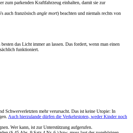
r zum parkenden Kraftfahrzeug einhalten, damit sie zur
Ws auch französisch
angle mort
) beachten und niemals rechts von
esten das Licht immer an lassen. Das fordert, wenn man einen
chlich funktioniert.
nd Schwerverletzten mehr verursacht. Das ist keine Utopie: In
agen.
Auch hierzulande dürfen die Verkehrstoten, weder Kinder noch
nen. Wer kann, ist zur Unterstützung aufgerufen.
en (§ 45 Abs. 9 Satz 4 Nr. 6 ) bzw. muss laut der zugehörigen