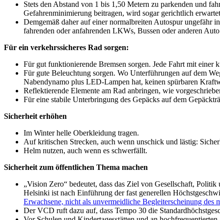
Stets den Abstand von 1 bis 1,50 Metern zu parkenden und fah
Gefahrenminimierung beitragen, wird sogar gerichtlich erwartet
Demgemäß daher auf einer normalbreiten Autospur ungefähr in 
fahrenden oder anfahrenden LKWs, Bussen oder anderen Auto f
Für ein verkehrssicheres Rad sorgen:
Für gut funktionierende Bremsen sorgen. Jede Fahrt mit einer
Für gute Beleuchtung sorgen. Wo Unterführungen auf dem Weg 
Nabendynamo plus LED-Lampen hat, keinen spürbaren Kraftwand.
Reflektierende Elemente am Rad anbringen, wie vorgeschrieben
Für eine stabile Unterbringung des Gepäcks auf dem Gepäckträ
Sicherheit erhöhen
Im Winter helle Oberkleidung tragen.
Auf kritischen Strecken, auch wenn unschick und lästig: Siche
Helm nutzen, auch wenn es schwerfällt.
Sicherheit zum öffentlichen Thema machen
„Vision Zero“ bedeutet, dass das Ziel von Gesellschaft, Politi
Helsinki ist nach Einführung der fast generellen Höchstgeschw
Erwachsene, nicht als unvermeidliche Begleiterscheinung des 
Der VCD ruft dazu auf, dass Tempo 30 die Standardhöchstgeschw
Vor Schulen und Kindertagesstätten und an hochfrequentierten