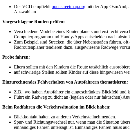
Der VCD empfiehlt
openstreetmap.org
mit der App OsmAnd; 
Auswahl an.
Vorgeschlagene Routen prüfen:
Verschiedene Modelle eines Routenplaners und erst recht versch
Computerprogramm und Handy-Apps entscheiden nach abstrakten
Zum Beispiel sind Strecken, die über Nebenstraßen führen, of
Radroutenplaner tendieren dazu, ausgewiesene Radwege vorzuz
Probe fahren:
Eltern sollten mit den Kindern die Route tatsächlich ausprobier
auf schwierige Stellen sollten Kinder auf diese hingewiesen we
Einzurechnendes Fehlverhalten von Autofahrern thematisieren:
Z.B., wo haben Autofahrer ein eingeschränktes Blickfeld und
Führt ein Radweg zu dicht an (legalen oder nur faktischen) Aut
Beim Radfahren die Verkehrssituation im Blick haben:
Blickkontakt halten zu anderen Verkehrsteilnehmenden.
Spur- und Richtungswechsel nur, wenn man die Situation über
einhändiges Fahren untersagt ist. Einhändiges Fahren muss auc