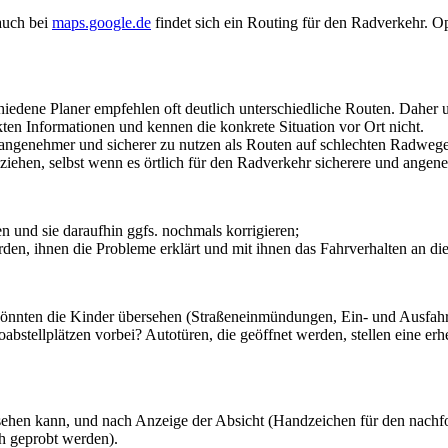
auch bei
maps.google.de
findet sich ein Routing für den Radverkehr. O
iedene Planer empfehlen oft deutlich unterschiedliche Routen. Daher u
 Informationen und kennen die konkrete Situation vor Ort nicht.
t angenehmer und sicherer zu nutzen als Routen auf schlechten Radweg
iehen, selbst wenn es örtlich für den Radverkehr sicherere und ange
en und sie daraufhin ggfs. nochmals korrigieren;
rden, ihnen die Probleme erklärt und mit ihnen das Fahrverhalten an di
 könnten die Kinder übersehen (Straßeneinmündungen, Ein- und Ausfa
oabstellplätzen vorbei? Autotüren, die geöffnet werden, stellen eine e
sehen kann, und nach Anzeige der Absicht (Handzeichen für den nachf
h geprobt werden).