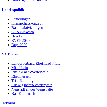
Bundesgartenschau 2029
Landespolitik
Sanierungen
Klimaschutzkonzept
Bahnreaktivierungen
ÖPNV-Kosten
Brücken
RVEP 2030
Buga2029
VCD lokal
Landesverband Rheinland-Pfalz
Mittelrhein
Rhein-Lahn-Westerwald
Rheinhessen
Trier-Saarburg
Ludwigshafen-Vorderpfalz
Neustadt an der Weinstraße
Bad Kreuznach
Termine