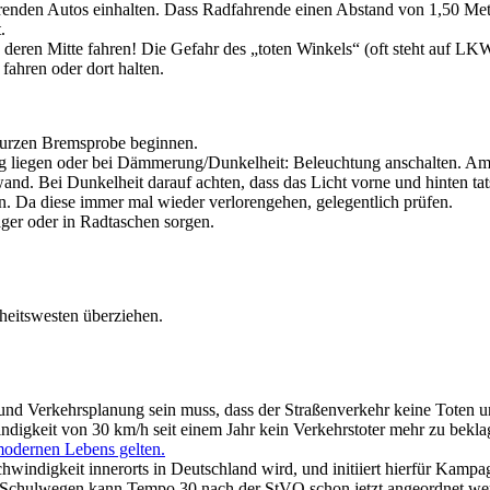
renden Autos einhalten. Dass Radfahrende einen Abstand von 1,50 Mete
.
deren Mitte fahren! Die Gefahr des „toten Winkels“ (oft steht auf LK
ahren oder dort halten.
 kurzen Bremsprobe beginnen.
liegen oder bei Dämmerung/Dunkelheit: Beleuchtung anschalten. Am b
 Bei Dunkelheit darauf achten, dass das Licht vorne und hinten tatsä
. Da diese immer mal wieder verlorengehen, gelegentlich prüfen.
ger oder in Radtaschen sorgen.
rheitswesten überziehen.
k und Verkehrsplanung sein muss, dass der Straßenverkehr keine Toten u
indigkeit von 30 km/h seit einem Jahr kein Verkehrstoter mehr zu bekl
modernen Lebens gelten.
indigkeit innerorts in Deutschland wird, und initiiert hierfür Kampag
 Schulwegen kann Tempo 30 nach der StVO schon jetzt angeordnet werd