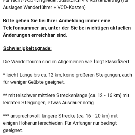
Für Nicht-VCD-Mitglieder: zusätzlich 4 € Kostenbeitrag (für
Tageskarte (+ € 4,-- für VCD-Nichtmitglieder).
Auslagen Wanderführer + VCD-Kosten).
Anmeldung bis zum 1.Juli 2022
Tourenleitung: Brigitte Molsberger, Tel.: 06723/602 777
Bitte geben Sie bei Ihrer Anmeldung immer eine
oder 0151 50568813 e-mail: bmolsberger[at]t-online.de
Telefonnummer an, unter der Sie bei wichtigen aktu­ellen
Änderungen erreichbar sind.
Schwierigkeitsgrade:
Die Wandertouren sind im Allgemeinen wie folgt klassifiziert:
* leicht Länge bis ca. 12 km, keine größeren Steigungen, auch
für weniger Geübte geeignet.
** mittelschwer mittlere Streckenlänge (ca. 12 - 16 km) mit
leichten Steigungen, etwas Ausdauer nötig.
*** anspruchsvoll: längere Strecke (ca. 16 - 20 km) mit
einigen Höhenunterschieden. Für Anfänger nur bedingt
geeignet.