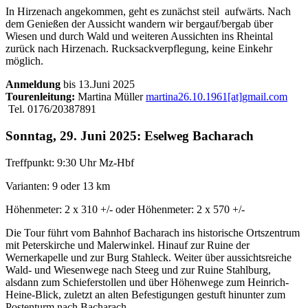
In Hirzenach angekommen, geht es zunächst steil aufwärts. Nach
dem Genießen der Aussicht wandern wir bergauf/bergab über
Wiesen und durch Wald und weiteren Aussichten ins Rheintal
zurück nach Hirzenach. Rucksackverpflegung, keine Einkehr
möglich.
Anmeldung
bis 13.Juni 2025
Tourenleitung:
Martina Müller
martina26.10.1961[at]gmail.com
Tel. 0176/20387891
Sonntag, 29. Juni 2025: Eselweg Bacharach
Treffpunkt: 9:30 Uhr Mz-Hbf
Varianten: 9 oder 13 km
Höhenmeter: 2 x 310 +/- oder Höhenmeter: 2 x 570 +/-
Die Tour führt vom Bahnhof Bacharach ins historische Ortszentrum
mit Peterskirche und Malerwinkel. Hinauf zur Ruine der
Wernerkapelle und zur Burg Stahleck. Weiter über aussichtsreiche
Wald- und Wiesenwege nach Steeg und zur Ruine Stahlburg,
alsdann zum Schieferstollen und über Höhenwege zum Heinrich-
Heine-Blick, zuletzt an alten Befestigungen gestuft hinunter zum
Postenturm nach Bacharach.