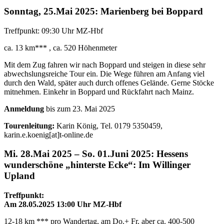
Sonntag, 25.Mai 2025: Marienberg bei Boppard
Treffpunkt: 09:30 Uhr MZ-Hbf
ca. 13 km*** , ca. 520 Höhenmeter
Mit dem Zug fahren wir nach Boppard und steigen in diese sehr
abwechslungsreiche Tour ein. Die Wege führen am Anfang viel
durch den Wald, später auch durch offenes Gelände. Gerne Stöcke
mitnehmen. Einkehr in Boppard und Rückfahrt nach Mainz.
Anmeldung
bis zum 23. Mai 2025
Tourenleitung:
Karin König, Tel. 0179 5350459,
karin.e.koenig[at]t-online.de
Mi. 28.Mai 2025 – So. 01.Juni 2025: Hessens
wunderschöne „hinterste Ecke“: Im Willinger
Upland
Treffpunkt:
Am 28.05.2025 13:00 Uhr MZ-Hbf
12-18 km *** pro Wandertag, am Do.+ Fr. aber ca. 400-500