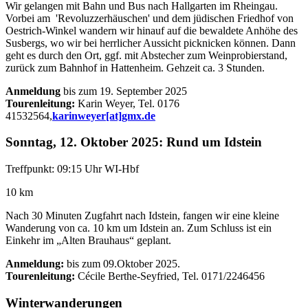
Wir gelangen mit Bahn und Bus nach Hallgarten im Rheingau.
Vorbei am 'Revoluzzerhäuschen' und dem jüdischen Friedhof von
Oestrich-Winkel wandern wir hinauf auf die bewaldete Anhöhe des
Susbergs, wo wir bei herrlicher Aussicht picknicken können. Dann
geht es durch den Ort, ggf. mit Abstecher zum Weinprobierstand,
zurück zum Bahnhof in Hattenheim. Gehzeit ca. 3 Stunden.
Anmeldung
bis zum 19. September 2025
Tourenleitung:
Karin Weyer, Tel. 0176
41532564,
karinweyer[at]gmx.de
Sonntag, 12. Oktober 2025: Rund um Idstein
Treffpunkt: 09:15 Uhr WI-Hbf
10 km
Nach 30 Minuten Zugfahrt nach Idstein, fangen wir eine kleine
Wanderung von ca. 10 km um Idstein an. Zum Schluss ist ein
Einkehr im „Alten Brauhaus“ geplant.
Anmeldung:
bis zum 09.Oktober 2025.
Tourenleitung:
Cécile Berthe-Seyfried, Tel. 0171/2246456
Winterwanderungen