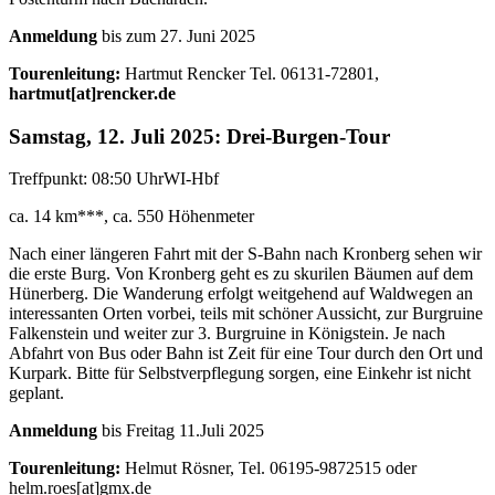
Anmeldung
bis zum 27. Juni 2025
Tourenleitung:
Hartmut Rencker Tel. 06131-72801,
hartmut[at]rencker.de
Samstag, 12. Juli 2025: Drei-Burgen-Tour
Treffpunkt: 08:50 Uhr
WI-Hbf
ca. 14 km***, ca. 550 Höhenmeter
Nach einer längeren Fahrt mit der S-Bahn nach Kronberg sehen wir
die erste Burg. Von Kronberg geht es zu skurilen Bäumen auf dem
Hünerberg. Die Wanderung erfolgt weitgehend auf Waldwegen an
interessanten Orten vorbei, teils mit schöner Aussicht, zur Burgruine
Falkenstein und weiter zur 3. Burgruine in Königstein. Je nach
Abfahrt von Bus oder Bahn ist Zeit für eine Tour durch den Ort und
Kurpark. Bitte für Selbstverpflegung sorgen, eine Einkehr ist nicht
geplant.
Anmeldung
bis Freitag 11.Juli 2025
Tourenleitung:
Helmut Rösner, Tel. 06195-9872515 oder
helm.roes[at]gmx.de