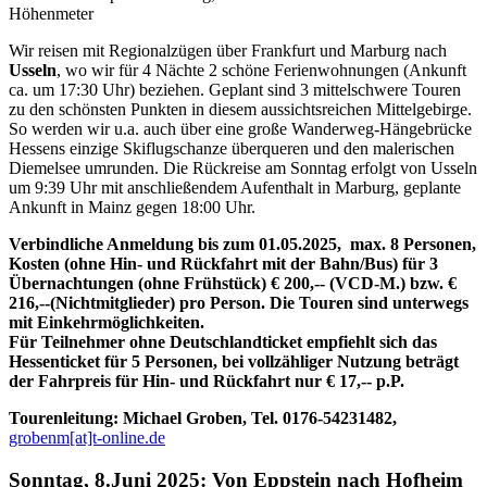
Höhenmeter
Wir reisen mit Regionalzügen über Frankfurt und Marburg nach
Usseln
, wo wir für 4 Nächte 2 schöne Ferienwohnungen (Ankunft
ca. um 17:30 Uhr) beziehen. Geplant sind 3 mittelschwere Touren
zu den schönsten Punkten in diesem aussichtsreichen Mittelgebirge.
So werden wir u.a. auch über eine große Wanderweg-Hängebrücke
Hessens einzige Skiflugschanze überqueren und den malerischen
Diemelsee umrunden. Die Rückreise am Sonntag erfolgt von Usseln
um 9:39 Uhr mit anschließendem Aufenthalt in Marburg, geplante
Ankunft in Mainz gegen 18:00 Uhr.
Verbindliche Anmeldung bis zum 01.05.2025, max. 8 Personen,
Kosten (ohne Hin- und Rückfahrt mit der Bahn/Bus) für 3
Übernachtungen (ohne Frühstück) € 200,-- (VCD-M.) bzw. €
216,--(Nichtmitglieder) pro Person. Die Touren sind unterwegs
mit Einkehrmöglichkeiten.
Für Teilnehmer ohne Deutschlandticket empfiehlt sich das
Hessenticket für 5 Personen, bei vollzähliger Nutzung beträgt
der Fahrpreis für Hin- und Rückfahrt nur € 17,-- p.P.
Tourenleitung: Michael Groben, Tel. 0176-54231482,
grobenm[at]t-online.de
Sonntag, 8.Juni 2025: Von Eppstein nach Hofheim