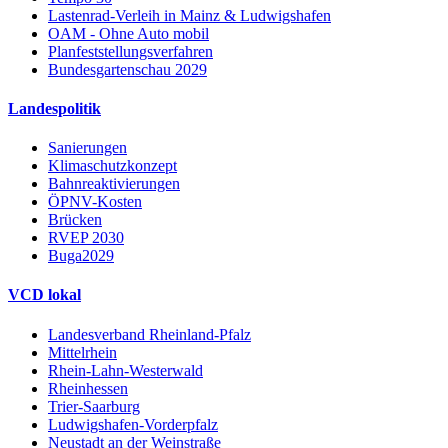
Lastenrad-Verleih in Mainz & Ludwigshafen
OAM - Ohne Auto mobil
Planfeststellungsverfahren
Bundesgartenschau 2029
Landespolitik
Sanierungen
Klimaschutzkonzept
Bahnreaktivierungen
ÖPNV-Kosten
Brücken
RVEP 2030
Buga2029
VCD lokal
Landesverband Rheinland-Pfalz
Mittelrhein
Rhein-Lahn-Westerwald
Rheinhessen
Trier-Saarburg
Ludwigshafen-Vorderpfalz
Neustadt an der Weinstraße