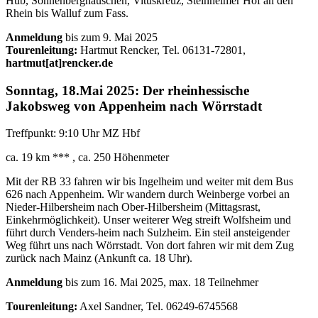
Hub, Sonnenberghäuschen, Vituskreuz, Steinheimer Hof an den
Rhein bis Walluf zum Fass.
Anmeldung
bis zum 9. Mai 2025
Tourenleitung:
Hartmut Rencker, Tel. 06131-72801,
hartmut[at]rencker.de
Sonntag, 18.Mai 2025: Der rheinhessische
Jakobsweg von Appenheim nach Wörrstadt
Treffpunkt: 9:10 Uhr MZ Hbf
ca. 19 km *** , ca. 250 Höhenmeter
Mit der RB 33 fahren wir bis Ingelheim und weiter mit dem Bus
626 nach Appenheim. Wir wandern durch Weinberge vorbei an
Nieder-Hilbersheim nach Ober-Hilbersheim (Mittagsrast,
Einkehrmöglichkeit). Unser weiterer Weg streift Wolfsheim und
führt durch Venders-heim nach Sulzheim. Ein steil ansteigender
Weg führt uns nach Wörrstadt. Von dort fahren wir mit dem Zug
zurück nach Mainz (Ankunft ca. 18 Uhr).
Anmeldung
bis zum 16. Mai 2025, max. 18 Teilnehmer
Tourenleitung:
Axel Sandner, Tel. 06249-6745568