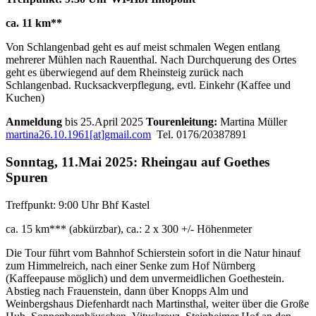
ca. 11 km**
Von Schlangenbad geht es auf meist schmalen Wegen entlang
mehrerer Mühlen nach Rauenthal. Nach Durchquerung des Ortes
geht es überwiegend auf dem Rheinsteig zurück nach
Schlangenbad. Rucksackverpflegung, evtl. Einkehr (Kaffee und
Kuchen)
Anmeldung
bis 25.April 2025
Tourenleitung:
Martina Müller
martina26.10.1961[at]gmail.com
Tel. 0176/20387891
Sonntag, 11.Mai 2025: Rheingau auf Goethes
Spuren
Treffpunkt: 9:00 Uhr Bhf Kastel
ca. 15 km*** (abkürzbar), ca.: 2 x 300 +/- Höhenmeter
Die Tour führt vom Bahnhof Schierstein sofort in die Natur hinauf
zum Himmelreich, nach einer Senke zum Hof Nürnberg
(Kaffeepause möglich) und dem unvermeidlichen Goethestein.
Abstieg nach Frauenstein, dann über Knopps Alm und
Weinbergshaus Diefenhardt nach Martinsthal, weiter über die Große