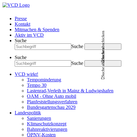
Presse
Kontakt
Mitmachen & Spenden
Suche abschicken
Aktiv im VCD
Suche
Suche
Suche abschicken
Suche
Suche
VCD wirkt!
Tempominderung
Tempo 30
Lastenrad-Verleih in Mainz & Ludwigshafen
OAM - Ohne Auto mobil
Planfeststellungsverfahren
Bundesgartenschau 2029
Landespolitik
Sanierungen
Klimaschutzkonzept
Bahnreaktivierungen
ÖPNV-Kosten