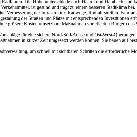
um Radfahren. Die Höhenunterschiede nach Haardt und Hambach sind k
 Verkehrsmittel, ist gesund und trägt zu einem besseren Stadtklima bei.
e Verbesserung der Infrastruktur: Radwege, Radfahrstreifen, Fahrradst
gestaltung der Straßen und Plätze mit entsprechenden Investitionen er
 ohne größere Kosten umsetzbare Maßnahmen vor, die den Bürgern das Si
hläge für eine sichere Nord-Süd-Achse und Ost-West-Querungen era
almaßnahmen in kurzer Zeit umgesetzt werden können. Sie bauen auf be
erwaltung, um schnell mit sichtbaren Schritten die erforderliche Mob