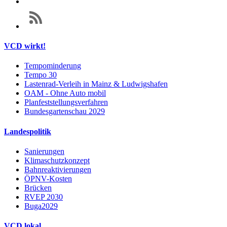
VCD wirkt!
Tempominderung
Tempo 30
Lastenrad-Verleih in Mainz & Ludwigshafen
OAM - Ohne Auto mobil
Planfeststellungsverfahren
Bundesgartenschau 2029
Landespolitik
Sanierungen
Klimaschutzkonzept
Bahnreaktivierungen
ÖPNV-Kosten
Brücken
RVEP 2030
Buga2029
VCD lokal