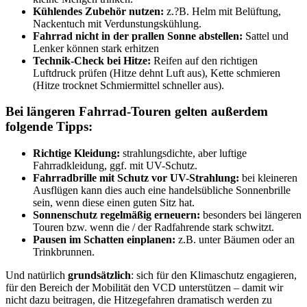
Kühlendes Zubehör nutzen:
z.?B. Helm mit Belüftung,
Nackentuch mit Verdunstungskühlung.
Fahrrad nicht in der prallen Sonne abstellen:
Sattel und
Lenker können stark erhitzen
Technik-Check bei Hitze:
Reifen auf den richtigen
Luftdruck prüfen (Hitze dehnt Luft aus), Kette schmieren
(Hitze trocknet Schmiermittel schneller aus).
Bei längeren Fahrrad-Touren gelten außerdem
folgende Tipps:
Richtige Kleidung:
strahlungsdichte, aber luftige
Fahrradkleidung, ggf. mit UV-Schutz.
Fahrradbrille mit Schutz vor UV-Strahlung:
bei kleineren
Ausflügen kann dies auch eine handelsübliche Sonnenbrille
sein, wenn diese einen guten Sitz hat.
Sonnenschutz regelmäßig erneuern:
besonders bei längeren
Touren bzw. wenn die / der Radfahrende stark schwitzt.
Pausen im Schatten einplanen:
z.B. unter Bäumen oder an
Trinkbrunnen.
Und natürlich
grundsätzlich
: sich für den Klimaschutz engagieren,
für den Bereich der Mobilität den VCD unterstützen – damit wir
nicht dazu beitragen, die Hitzegefahren dramatisch werden zu