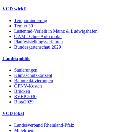
VCD wirkt!
Tempominderung
Tempo 30
Lastenrad-Verleih in Mainz & Ludwigshafen
OAM - Ohne Auto mobil
Planfeststellungsverfahren
Bundesgartenschau 2029
Landespolitik
Sanierungen
Klimaschutzkonzept
Bahnreaktivierungen
ÖPNV-Kosten
Brücken
RVEP 2030
Buga2029
VCD lokal
Landesverband Rheinland-Pfalz
Mittelrhein