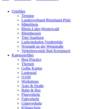
Ortsfilter
Termine
Landesverband Rheinland-Pfalz
Mittelrhein
Rhein-Lahn-Westerwald
Rheinhessen
Trier-Saarburg
Ludwigshafen-Vorderpfalz
Neustadt an der Weinstraße
Verkehrswende Bad Kreuznach
Kategoriefilter
Best Practice
Themen
Gelbe Karten
Lastenrad
OAM
Workshops
Auto & Straße
Bahn & Bus
Flugverkehr
Fußverkehr
Güterverkehr
Klimaschutz