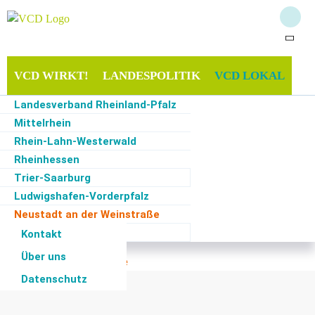
VCD WIRKT!
LANDESPOLITIK
VCD LOKAL
Landesverband Rheinland-Pfalz
TERMINE
SERVICE
Mittelrhein
Rhein-Lahn-Westerwald
Rheinhessen
Trier-Saarburg
Start
·
VCD lokal
·
Neustadt an der Weinstraße
Ludwigshafen-Vorderpfalz
Neustadt an der Weinstraße
Ortsfilter
Kategoriefilter
Monatsfilter
Bad Kreuznach
Kontakt
Über uns
Zur Zeit keine Termine
Datenschutz