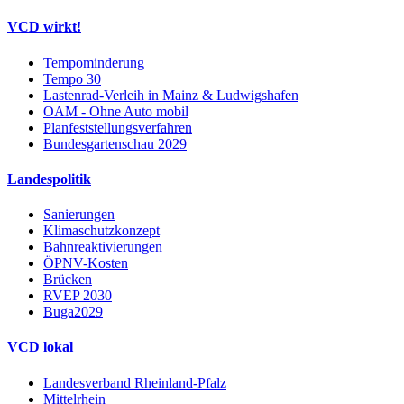
VCD wirkt!
Tempominderung
Tempo 30
Lastenrad-Verleih in Mainz & Ludwigshafen
OAM - Ohne Auto mobil
Planfeststellungsverfahren
Bundesgartenschau 2029
Landespolitik
Sanierungen
Klimaschutzkonzept
Bahnreaktivierungen
ÖPNV-Kosten
Brücken
RVEP 2030
Buga2029
VCD lokal
Landesverband Rheinland-Pfalz
Mittelrhein