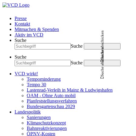
Presse
Kontakt
Mitmachen & Spenden
Suche abschicken
Aktiv im VCD
Suche
Suche
Suche abschicken
Suche
Suche
VCD wirkt!
Tempominderung
Tempo 30
Lastenrad-Verleih in Mainz & Ludwigshafen
OAM - Ohne Auto mobil
Planfeststellungsverfahren
Bundesgartenschau 2029
Landespolitik
Sanierungen
Klimaschutzkonzept
Bahnreaktivierungen
ÖPNV-Kosten