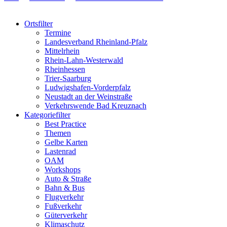
Ortsfilter
Termine
Landesverband Rheinland-Pfalz
Mittelrhein
Rhein-Lahn-Westerwald
Rheinhessen
Trier-Saarburg
Ludwigshafen-Vorderpfalz
Neustadt an der Weinstraße
Verkehrswende Bad Kreuznach
Kategoriefilter
Best Practice
Themen
Gelbe Karten
Lastenrad
OAM
Workshops
Auto & Straße
Bahn & Bus
Flugverkehr
Fußverkehr
Güterverkehr
Klimaschutz