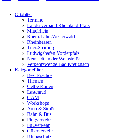
Ortsfilter
Termine
Landesverband Rheinland-Pfalz
Mittelrhein
Rhein-Lahn-Westerwald
Rheinhessen
Trier-Saarburg
Ludwigshafen-Vorderpfalz
Neustadt an der Weinstraße
Verkehrswende Bad Kreuznach
Kategoriefilter
Best Practice
Themen
Gelbe Karten
Lastenrad
OAM
Workshops
Auto & Straße
Bahn & Bus
Flugverkehr
Fußverkehr
Güterverkehr
Klimaschutz