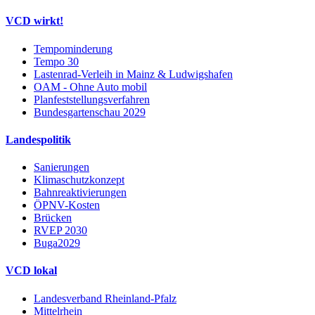
VCD wirkt!
Tempominderung
Tempo 30
Lastenrad-Verleih in Mainz & Ludwigshafen
OAM - Ohne Auto mobil
Planfeststellungsverfahren
Bundesgartenschau 2029
Landespolitik
Sanierungen
Klimaschutzkonzept
Bahnreaktivierungen
ÖPNV-Kosten
Brücken
RVEP 2030
Buga2029
VCD lokal
Landesverband Rheinland-Pfalz
Mittelrhein