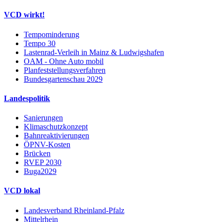
VCD wirkt!
Tempominderung
Tempo 30
Lastenrad-Verleih in Mainz & Ludwigshafen
OAM - Ohne Auto mobil
Planfeststellungsverfahren
Bundesgartenschau 2029
Landespolitik
Sanierungen
Klimaschutzkonzept
Bahnreaktivierungen
ÖPNV-Kosten
Brücken
RVEP 2030
Buga2029
VCD lokal
Landesverband Rheinland-Pfalz
Mittelrhein