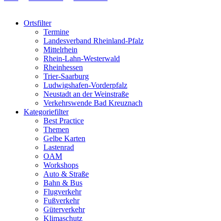
Ortsfilter
Termine
Landesverband Rheinland-Pfalz
Mittelrhein
Rhein-Lahn-Westerwald
Rheinhessen
Trier-Saarburg
Ludwigshafen-Vorderpfalz
Neustadt an der Weinstraße
Verkehrswende Bad Kreuznach
Kategoriefilter
Best Practice
Themen
Gelbe Karten
Lastenrad
OAM
Workshops
Auto & Straße
Bahn & Bus
Flugverkehr
Fußverkehr
Güterverkehr
Klimaschutz