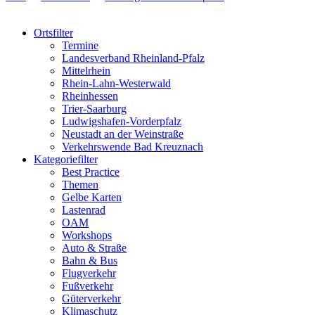
Ortsfilter
Termine
Landesverband Rheinland-Pfalz
Mittelrhein
Rhein-Lahn-Westerwald
Rheinhessen
Trier-Saarburg
Ludwigshafen-Vorderpfalz
Neustadt an der Weinstraße
Verkehrswende Bad Kreuznach
Kategoriefilter
Best Practice
Themen
Gelbe Karten
Lastenrad
OAM
Workshops
Auto & Straße
Bahn & Bus
Flugverkehr
Fußverkehr
Güterverkehr
Klimaschutz