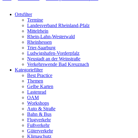
Ortsfilter
Termine
Landesverband Rheinland-Pfalz
Mittelrhein
Rhein-Lahn-Westerwald
Rheinhessen
Trier-Saarburg
Ludwigshafen-Vorderpfalz
Neustadt an der Weinstraße
Verkehrswende Bad Kreuznach
Kategoriefilter
Best Practice
Themen
Gelbe Karten
Lastenrad
OAM
Workshops
Auto & Straße
Bahn & Bus
Flugverkehr
Fußverkehr
Güterverkehr
Klimaschutz