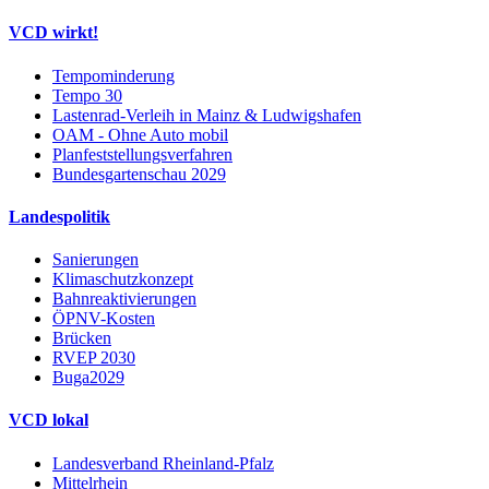
VCD wirkt!
Tempominderung
Tempo 30
Lastenrad-Verleih in Mainz & Ludwigshafen
OAM - Ohne Auto mobil
Planfeststellungsverfahren
Bundesgartenschau 2029
Landespolitik
Sanierungen
Klimaschutzkonzept
Bahnreaktivierungen
ÖPNV-Kosten
Brücken
RVEP 2030
Buga2029
VCD lokal
Landesverband Rheinland-Pfalz
Mittelrhein