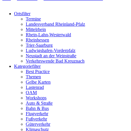
Ortsfilter
Termine
Landesverband Rheinland-Pfalz
Mittelrhein
Rhein-Lahn-Westerwald
Rheinhessen
Trier-Saarburg
Ludwigshafen-Vorderpfalz
Neustadt an der Weinstraße
Verkehrswende Bad Kreuznach
Kategoriefilter
Best Practice
Themen
Gelbe Karten
Lastenrad
OAM
Workshops
Auto & Straße
Bahn & Bus
Flugverkehr
Fußverkehr
Güterverkehr
Klimaschutz